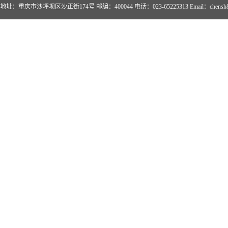
地址：重庆市沙坪坝区沙正街174号 邮编：400044 电话：023-65225313 Email：chensh862